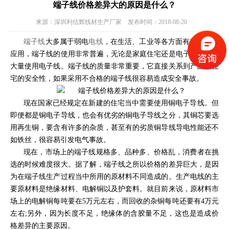
端子线价格差异大的原因是什么？
来源：深圳利信辉线材生产厂家 发布时间：2018-08-20
端子线
大多属于弱电
电线
，在生活、工业等各方面有着广泛的
应用，端子线的使用非常普遍，无论是家庭住宅还是电子电器都在
大量使用电子线。端子线的质量非常重要，它直接关系到产品、住
宅的安全性，如果采用不合格的端子线很容易造成安全事故。
现在国家已经规定在新建的住宅当中需要使用铜电子导线。但
即便都是铜电子导线，也会有优劣的铜电子导线之分，其铜芯要选
用再生铜，要含有许多的杂质，甚至有的劣质铜导线导电性能还不
如铁丝，很容易引发电气事故。
现在，市场上的端子线规格多、品种多、价格乱，消费者在挑
选的时候难度很大。据了解，端子线之所以价格的差异巨大，是因
为在端子线生产过程当中所用的原材料不同造成的。生产电线的主
要原材料是绝缘材料、电解铜以及护套料。就目前来说，原材料市
场上的电解铜每吨要在5万元左右，而回收的杂铜每吨还要有4万元
左右;另外，因为长度不足，绝缘体的含胶量不足，这也是造成价
格差异的主要原因。