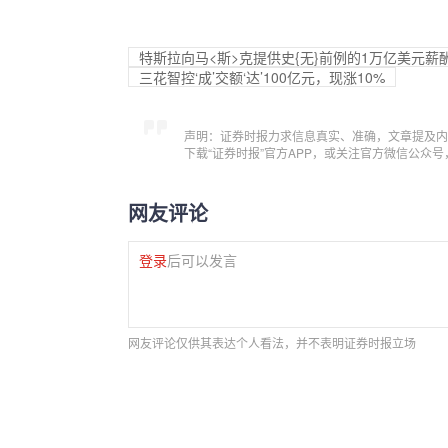
特斯拉向马<斯>克提供史{无}前例的1万亿美元薪
三花智控‘成’交额‘达’100亿元，现涨10%
声明：证券时报力求信息真实、准确，文章提及内
下载“证券时报”官方APP，或关注官方微信公众
网友评论
登录
后可以发言
网友评论仅供其表达个人看法，并不表明证券时报立场