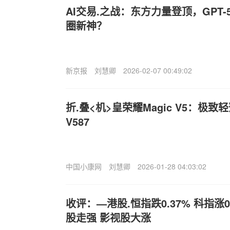
AI交易.之战：东方力量登顶，GPT
圈新神？
新京报
刘慧卿
2026-02-07 00:49:02
折.叠<机>皇荣耀Magic V5：极
V587
中国小康网
刘慧卿
2026-01-28 04:03:02
收评：—港股.恒指跌0.37% 科指涨0
股走强 影视股大涨