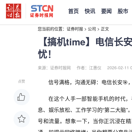
首页
快讯
要闻
股市
您当前的位置：
证券时报
>
公司
>
正文
【搞机time】电信长
忧！
来源：证券时报网
作者：江惠仪
2026-02-11 
信号满格，沟通无碍：电信长安🎯，让
点赞
在这个人手一部智能手机的时代，
息、娱乐放松、工作学习的“第二大脑”
号和流量。想象一下，当你正沉浸在精