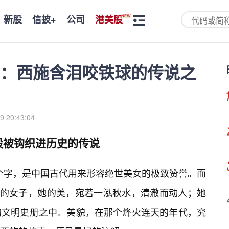
新股
信披+
公司
港美股
：西施含泪咬铁球的传说之
9 20:43:04
段被钩织进历史的传说
⭐个字，是中国古代用来形容绝世美女的极致赞誉。而
施的女子，她的美，宛若一泓秋水，清澈而动人；她
的文明史册之中。美貌，在那个烽火连天的年代，究