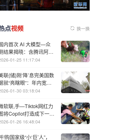
热点
视频
换一换
国内首次 AI 大模型—众
测结果揭晓：含腾讯阿里
百度智谱等公司产品，累
2026-01-25 11:17:04
计发现各类安全漏洞 281
个
美联{储}刚‘降’息完美国数
据就“亮瞎眼”：年内宽松
大计有变？
2026-01-30 03:18:04
微软联,手—Tiktok网红力
图将Copilot打造成下一代
ChatGPT
2026-01-26 16:48:04
并!购国家级“小‘巨’人”，