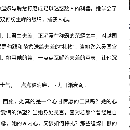
的温婉与聪慧打磨成足以迷惑敌人的利器。她学会了
双顾盼生辉的眼睛，捕获人心。
国，其君主夫差，正沉浸在称霸的荣耀之中，对越国
是勾践和范蠡送给夫差的“礼物”。当她踏入吴国宫
倒。她用她的美，一点点瓦解着夫差的意志，让他沉
士气，一点点被消磨，国力日渐衰弱。
熬？西施，她真的是一个心甘情愿的工具吗？她的心
对爱情的渴望？当她身处吴宫，面对着那个曾经是自
😀，她的🔥内心，又该如何挣扎？那些缠绵悱恻的