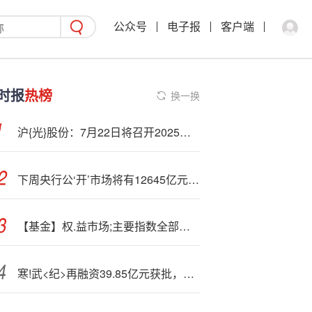
公众号
电子报
客户端
时报
热榜
换一换
沪{光}股份：7月22日将召开2025年第二次临时股东大会
下周央行公‘开’市场将有12645亿元逆回购到期
【基金】权.益市场;主要指数全部上涨，第二批科创债ETF集中发行——公募基金周报
寒!武<纪>再融资39.85亿元获批，高位增发会否影响股价？