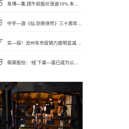
阜博—集.团午前股价涨逾10% 本周四将发中期业绩
中手—游《仙.剑奇侠传》三十周年演唱会官宣马鞍山奥体中心
实—探！沧州车市促销力度明显减弱，销售催促搭乘“政策末班车”
佩蒂股份：‘线’下渠—道已成为公司重点推进方向之一