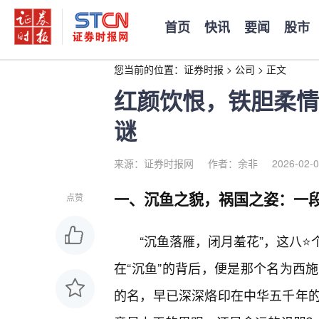
首页
快讯
要闻
股市
您当前的位置：
证券时报
>
公司
>
正文
红颜饮恨，铁胆柔情
谜
来源：证券时报网
作者：余非
2026-02-0
一、沉鱼之貌，祸国之姿：一
点赞
“沉鱼落雁，闭月羞花”，这八
在“沉鱼”的背后，便是那个名为西
的名，早已深深烙印在中华五千年