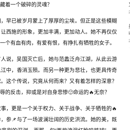
藏着一个破碎的灵魂？
相，早已被岁月蒙上了厚厚的尘埃。但正是这些模糊
，让西施的形象，更加丰满，更加动人。她不再仅仅
一个有血有肉，有爱有恨，有挣扎有牺牲的女子。
有人说，吴国灭亡后，她与范蠡泛舟江湖，从此云游
入江中，香消玉殒。而另一种更为悲壮，也更具传奇
球。这个传说，究竟从何而来？又有着怎样的深意？
辱的反击，抑或是对自身悲惨🙂命运的🔥无奈？
故事，更是一个关于权力、关于战争、关于牺牲的🔥
，参📌与了一场波澜壮阔的历史洪流。她的美，既