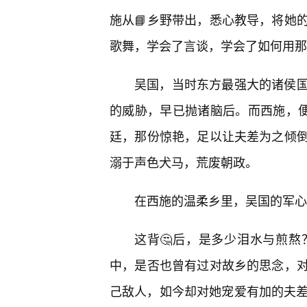
施从📘乡野带出，悉心教导，将她
歌舞，学会了言谈，学会了如何用那
吴国，当时东方最强大的诸侯
的威胁，早已抛诸脑后。而西施，便
廷，那份惊艳，足以让夫差为之倾
溺于声色犬马，荒废朝政。
在西施的温柔乡里，吴国的军心
这背🤔后，是多少泪水与煎
中，是否也曾有过对故乡的思念，
己敌人，如今却对她宠爱有加的夫差