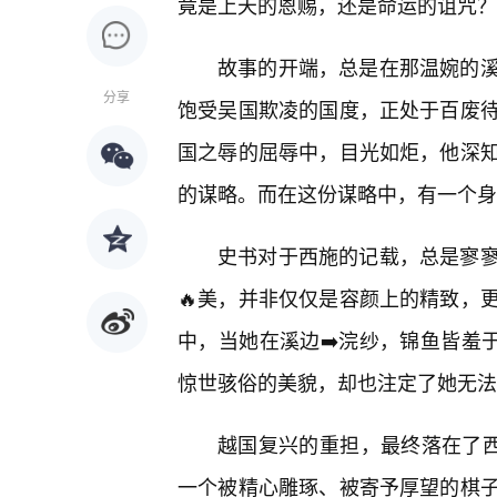
竟是上天的恩赐，还是命运的诅咒？
故事的开端，总是在那温婉的
分享
饱受吴国欺凌的国度，正处于百废
国之辱的屈辱中，目光如炬，他深
的谋略。而在这份谋略中，有一个身
史书对于西施的记载，总是寥寥
🔥美，并非仅仅是容颜上的精致，
中，当她在溪边➡️浣纱，锦鱼皆羞
惊世骇俗的美貌，却也注定了她无法
越国复兴的重担，最终落在了西
一个被精心雕琢、被寄予厚望的棋