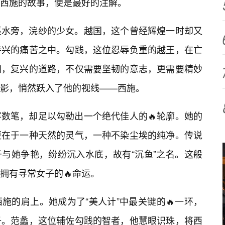
西施的故事，便是最好的注解。
溪水旁，浣纱的少女。越国，这个曾经辉煌一时却又
待兴的痛苦之中。勾践，这位忍辱负重的越王，在亡
知，复兴的道路，不仅需要坚韧的意志，更需要精妙
影，悄然跃入了他的视线——西施。
数笔，却足以勾勒出一个绝代佳人的🔥轮廓。她的
更在于一种天然的灵气，一种不染尘埃的纯净。传说
于与她争艳，纷纷沉入水底，故有“沉鱼”之名。这般
拥有寻常女子的🔥命运。
施的肩上。她成为了“美人计”中最关键的🔥一环，
子。范蠡，这位辅佐勾践的智者，他慧眼识珠，将西