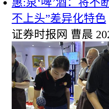
惠:泉‘啤’酒：将
不上头”差异化特色
证券时报网
曹晨
20