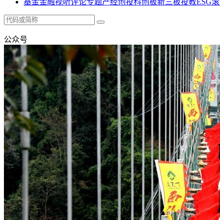
基金
金融
视听
评论
专题
产经
创投
科创板
新三板
投教
ESG
滚
公众号