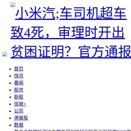
首页
快讯
要闻
股市
新股
信披+
公司
港美股
数据