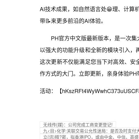
AI技术成果，如自然语言处😁理、计算
带📝来更多前沿的AI体验。
PH官方中文版最新版本，是一次集
以强大的功能升级和全新的模块引入，
这次更新不仅能满足您当下对高效、安
作方式的大门。立即更新，亲身体验PH
活动：【
hKszRFt4WyWwhC373uUSCF
无线传{媒}：公司完成工商变更登记!
九<目>化学:关联交易公允性迷局：是否及时支
立{讯}精?密，拟香港IPO，或由中金、中信、高盛