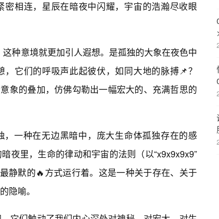
紧密相连，星辰在暗夜中闪耀，宇宙的浩瀚尽收眼
中，这种意境就更加引人遐想。是孤独的大象在夜色中
憩，它们的呼吸声此起彼伏，如同大地的脉搏📌？
，这四个意象的叠加，仿佛勾勒出一幅宏大的、充满哲思的
独，一种在无边黑暗中，庞大生命体孤独存在的感
夜里，生命的律动和宇宙的法则（以“x9x9x9x9”
以最静默的🔥方式运行着。这是一种关于存在、关于
的隐喻。
砌，它们触动了我们内心深处对神秘、对宏大、对生