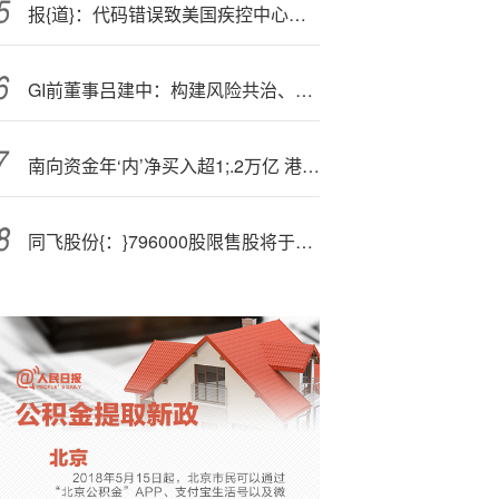
报{道}：代码错误致美国疾控中心关键部门员工遭误裁
G
I前董事吕建中：构建风险共治、价值共创、标准共建、平台共搭、资源共享的ESG生态圈
南向资金年‘内’净买入超1;.2万亿 港股科技板块受青睐！恒生科技ETF(513130)上周获8.87亿资金加仓 位居同类前列
同飞股份{：}796000股限售股将于11月12日上市流通