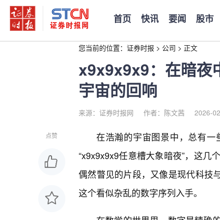
首页
快讯
要闻
股市
您当前的位置：
证券时报
>
公司
>
正文
x9x9x9x9：在
宇宙的回响
来源：证券时报网
作者：陈文茜
2026-02
在浩瀚的宇宙图景中，总有一
点赞
“x9x9x9x9任意槽大象暗夜”
偶然瞥见的片段，又像是现代科技与原
这个看似杂乱的数字序列入手。