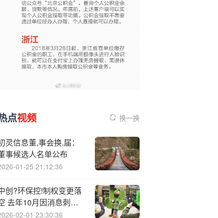
热点
视频
换一换
初灵信息董,事会换.届：
董事候选人名单公布
2026-01-25 21:12:36
中创?环保控!制权变更落
空 去年10月因消息刺激
股价巨震
2026-02-01 23:30:36