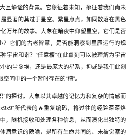
宏大且静谧的背景。它象征着未知，象征着我们尚未
，最显著的莫过于星空。繁星点点，如同散落在黑色
着亿万年的故事。大象在暗夜中仰望星空，它们是否
小？它们的古老智慧，是否能洞察到星辰运行的规
表的某种宇宙和谐？“任意槽”在此📘刻可以被理解为宇宙
小的尘🎯埃，还是最庞大的星系，抑或是我们此刻
无限空间中的一个暂时存在的“槽”。
识”的探讨。大象以其卓越的记忆力和复杂的情感而
9x9x9”所代表的🔥重复编码，将过往的经验深深烙
”中，随机接收和处理各种信息，从而演化出独特的
集体潜意识的隐喻，是所有生命共同的、未被觉察的