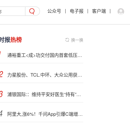
公众号
电子报
客户端
时报
热榜
换一换
通裕重工<成>功交付国内首套低压内缸铸钢件
力星股份、TCL.中环、大众公用获量化资金净买入较多！
浦银国际:：维持平安好医生“持有”评级 目标价14.0港元
阿里大,涨6%！千问App引爆C端增长，打开阿里估值新空间？