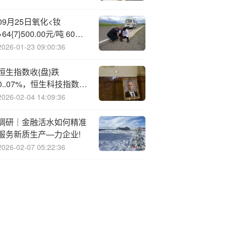
09月25日氧化<钕
>64{7}500.00元/吨 60天
上涨19.91%
2026-01-23 09:00:36
恒生指数收{盘}跌
0..07%，恒生科技指数跌
0.56%
2026-02-04 14:09:36
调研｜金融活水如何精准
服务新质生产—力企业!
2026-02-07 05:22:36