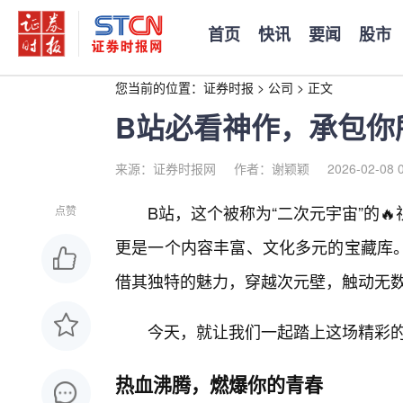
首页
快讯
要闻
股市
您当前的位置：
证券时报
>
公司
>
正文
B站必看神作，承包你所
来源：证券时报网
作者：谢颖颖
2026-02-08 
B站，这个被称为“二次元宇宙”的
点赞
更是一个内容丰富、文化多元的宝藏库
借其独特的魅力，穿越次元壁，触动无数
今天，就让我们一起踏上这场精彩
热血沸腾，燃爆你的青春