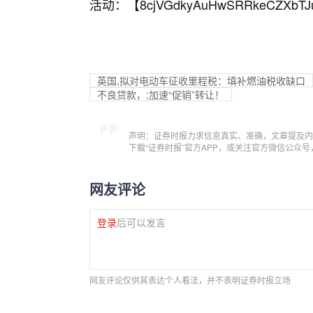
活动：【
8cjVGdkyAuHwSRRkeCZXbTJ
英国,拟对电动车征收里程税：填补燃油税收缺口
不良贷款，;加速“促销”转让！
声明：证券时报力求信息真实、准确，文章提及内
下载“证券时报”官方APP，或关注官方微信公众
网友评论
登录
后可以发言
网友评论仅供其表达个人看法，并不表明证券时报立场