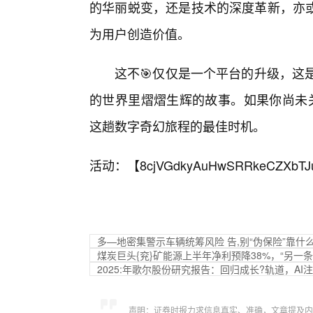
的华丽蜕变，还是技术的深度革新，亦
为用户创造价值。
这不🎯仅仅是一个平台的升级，这
的世界里熠熠生辉的故事。如果你尚未关
这趟数字奇幻旅程的最佳时机。
活动：【
8cjVGdkyAuHwSRRkeCZXbTJ
多—地密集警示车辆统筹风险 告,别“伪保险”靠什
煤炭巨头{兖}矿能源上半年净利预降38%，“另一
2025:年歌尔股份研究报告：回归成长?轨道，AI
声明：证券时报力求信息真实、准确，文章提及内