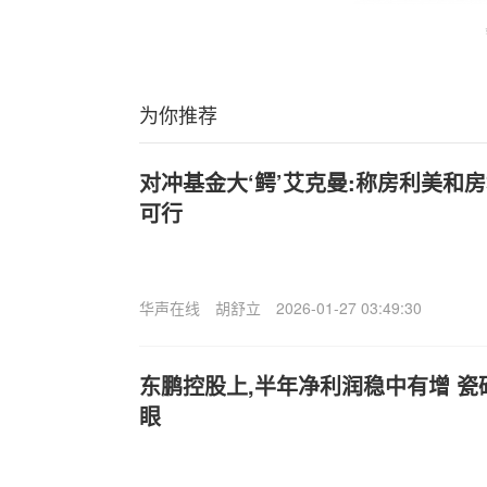
为你推荐
对冲基金大‘鳄’艾克曼:称房利美和房
可行
华声在线
胡舒立
2026-01-27 03:49:30
东鹏控股上,半年净利润稳中有增 
眼