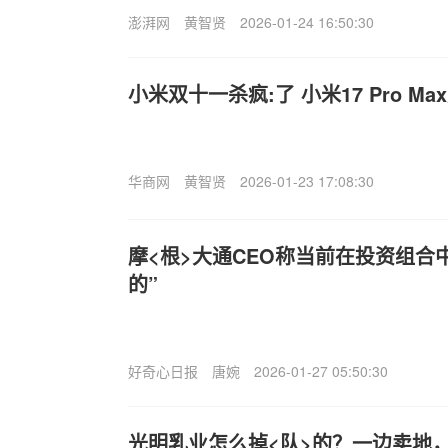
澎湃网
黄智贤
2026-01-24 16:50:30
小米双十一杀疯:了 小米17 Pro 
华商网
黄智贤
2026-01-23 17:08:30
摩<根>大通CEO称当前在投资组合
的”
好奇心日报
唐婉
2026-01-27 05:50:30
光明乳业怎么掉<队>的？一边卖地