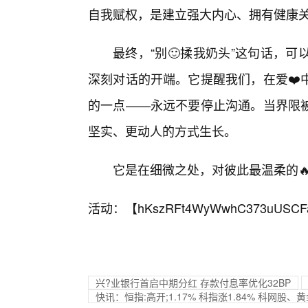
自我赋权，是建立强大内心、拥有健康
最终，“别🙂揉我奶头”这句话，
深刻对话的开端。它提醒我们，在爱❤️
的一点——永远不要停止沟通。当界限
坚实、更动人的方式生长。
它是在细微之处，对彼此最温柔的
活动：【
hKszRFt4WyWwhC373uUSCF
兴?业银行首启中期分红 存款付息率优化32BP
快讯：恒指:高开;1.17% 科指涨1.84% 科网股、