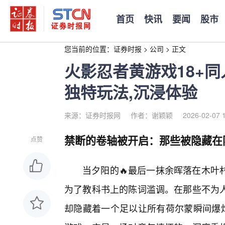
首页
快讯
要闻
股市
您当前的位置：
证券时报
>
公司
>
正文
火影忍者黄游戏18+同
独特玩法,沉浸体验
来源：证券时报网
作者：谢颖颖
2026-02-07 
禁断的卷轴被开启：那些被隐藏在
点赞
当夕阳的🔥最后一抹余晖落在木叶
为了教科书上的陈词滥调。在那些不为人
却隐藏着一个足以让所有荷尔蒙瞬间爆炸