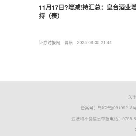
11月17日?增减!持汇总：皇台酒业
持（表）
证券时报网
曹晨
2025-08-05 21:44
关
备案号：
粤ICP备09109218
违法和不良信息举报电话：0755-83