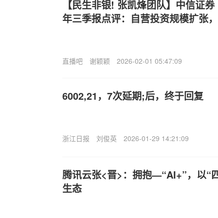
【民生非银! 张凯烽团队】中信证券（60
年三季报点评：自营投资规模扩张，
直播吧
谢颖颖
2026-02-01 05:47:09
6002,21，7次延期;后，终于回复
浙江日报
刘俊英
2026-01-29 14:21:09
腾讯云张<晋>：拥抱—“AI+”，以
生态