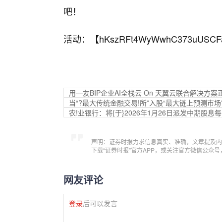
吧！
活动：【
hKszRFt4WyWwhC373uUSCF
用—友BIP企业AI全栈云 On 天翼云联合解决方案
当“?最大传统金融交易!所”入股“最大链上预测市场
农!业银行：将{于}2026年1月26日派发中期股息每1
声明：证券时报力求信息真实、准确，文章提及内
下载“证券时报”官方APP，或关注官方微信公众
网友评论
登录
后可以发言