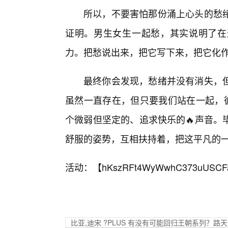
所以，不要害怕那份涌上心头的愁
证明。男生女生一起愁，其实说明了在
力。把愁说出来，把它写下来，把它化
最终你会发现，愁绪并没有消失，
虽然一直存在，但只要我们站在一起，
个微弱但坚定的、追求快乐的🔥声音。
舒服的姿势，互相扶持着，把这平凡的
活动：【
hKszRFt4WyWwhC373uUSCF
比亚,迪宋 ?PLUS 有没有可能回归王朝系列？路