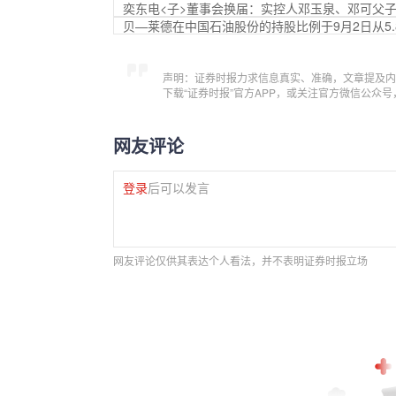
奕东电<子>董事会换届：实控人邓玉泉、邓可父
贝—莱德在中国石油股份的持股比例于9月2日从5.83
声明：证券时报力求信息真实、准确，文章提及内
下载“证券时报”官方APP，或关注官方微信公众
网友评论
登录
后可以发言
网友评论仅供其表达个人看法，并不表明证券时报立场