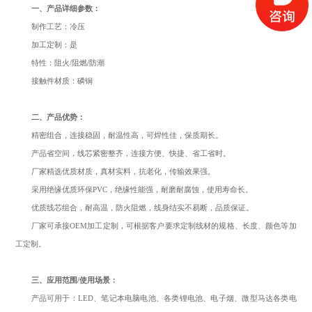
一、产品详细参数：
制作工艺：冷压
加工定制：是
特性：阻火/阻燃/防潮
接触件材质：磷铜
二、产品优势：
精密组合，连接稳固，耐温性高，可焊性佳，保质期长。
产品省空间，线芯紧密整齐，连接方便、快捷、省工省时。
厂家精选优质材质，真材实料，抗老化，传输效果强。
采用绝缘优质环保PVC，绝缘性能强，耐磨耐腐蚀，使用寿命长。
优质线芯组合，耐高温，防火阻燃，线身结实不易断，品质保证。
厂家可承接OEM加工定制，可根据客户要求定制线材的规格、长度、颜色等加
工定制。
三、应用范围/使用场景：
产品可用于：LED、笔记本电脑电池、各类锂电池、电子烟、微型马达各类电