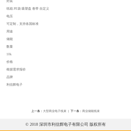
封装
纸箱.PE袋.吸塑盘 卷带 自定义
电压
可定制，支持各国标准
用途
储能
数量
10k
价格
根据需求报价
品牌
利信辉电子
上一条：
大型商业电子线束
| 下一条：
商业储能线束
© 2018 深圳市利信辉电子有限公司 版权所有