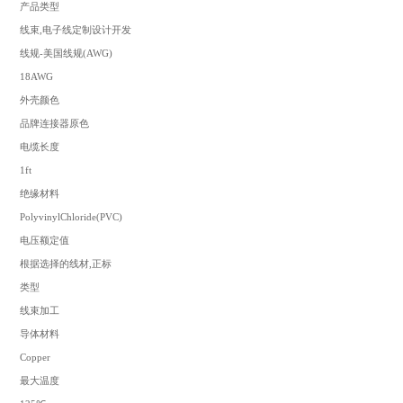
产品类型
线束,电子线定制设计开发
线规-美国线规(AWG)
18AWG
外壳颜色
品牌连接器原色
电缆长度
1ft
绝缘材料
PolyvinylChloride(PVC)
电压额定值
根据选择的线材,正标
类型
线束加工
导体材料
Copper
最大温度