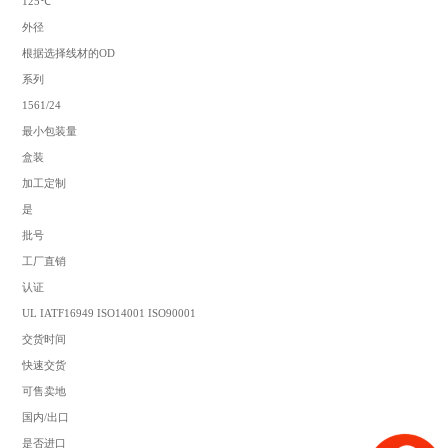
125℃
外径
根据选择线材的OD
系列
1561/24
最小包装量
盒装
加工定制
是
批号
工厂直销
认证
UL IATF16949 ISO14001 ISO90001
交货时间
快速交货
可售卖地
国内/出口
是否进口