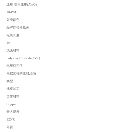
线规-美国线规(AWG)
18AWG
外壳颜色
品牌连接器原色
电缆长度
1ft
绝缘材料
PolyvinylChloride(PVC)
电压额定值
根据选择的线材,正标
类型
线束加工
导体材料
Copper
最大温度
125℃
外径