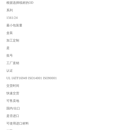
根据选择线材的OD
系列
1561/24
最小包装量
盒装
加工定制
是
批号
工厂直销
认证
UL IATF16949 ISO14001 ISO90001
交货时间
快速交货
可售卖地
国内/出口
是否进口
可使用进口材料